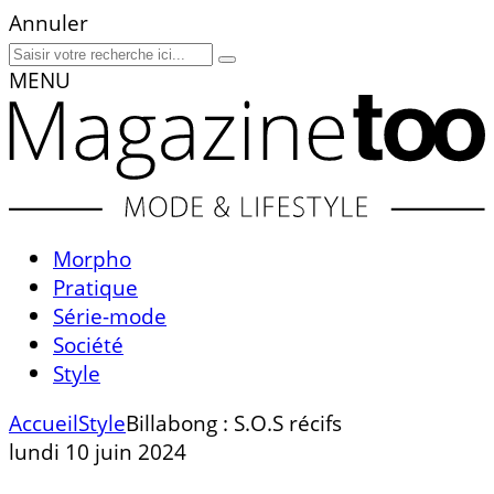
Annuler
MENU
Morpho
Pratique
Série-mode
Société
Style
Accueil
Style
Billabong : S.O.S récifs
lundi 10 juin 2024