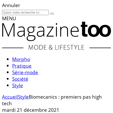
Annuler
MENU
Morpho
Pratique
Série-mode
Société
Style
Accueil
Style
Biomecanics : premiers pas high
tech
mardi 21 décembre 2021