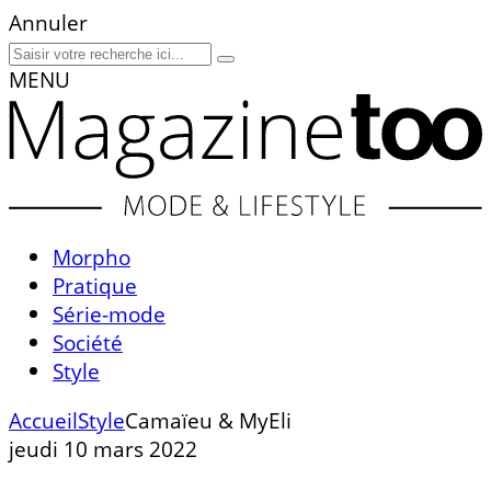
Annuler
MENU
Morpho
Pratique
Série-mode
Société
Style
Accueil
Style
Camaïeu & MyEli
jeudi 10 mars 2022