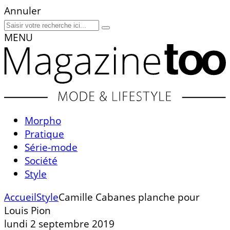
Annuler
MENU
Morpho
Pratique
Série-mode
Société
Style
Accueil
Style
Camille Cabanes planche pour
Louis Pion
lundi 2 septembre 2019