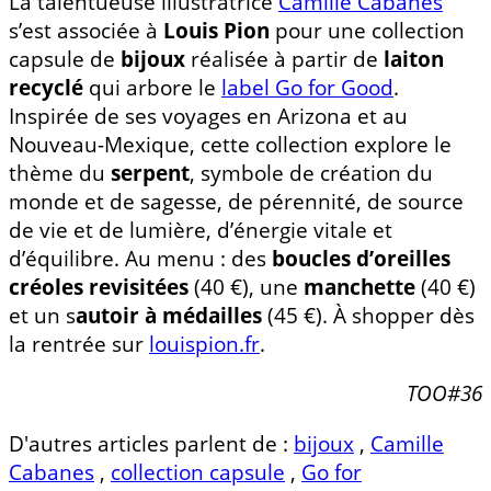
La talentueuse illustratrice
Camille Cabanes
s’est associée à
Louis Pion
pour une collection
capsule de
bijoux
réalisée à partir de
laiton
recyclé
qui arbore le
label Go for Good
.
Inspirée de ses voyages en Arizona et au
Nouveau-Mexique, cette collection explore le
thème du
serpent
, symbole de création du
monde et de sagesse, de pérennité, de source
de vie et de lumière, d’énergie vitale et
d’équilibre. Au menu : des
boucles d’oreilles
créoles revisitées
(40 €), une
manchette
(40 €)
et un s
autoir à médailles
(45 €). À shopper dès
la rentrée sur
louispion.fr
.
TOO#36
D'autres articles parlent de :
bijoux
,
Camille
Cabanes
,
collection capsule
,
Go for