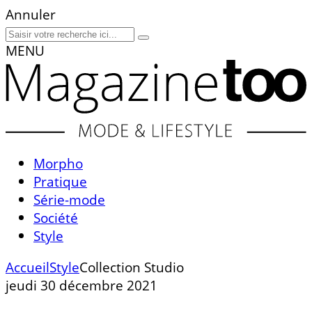
Annuler
MENU
Morpho
Pratique
Série-mode
Société
Style
Accueil
Style
Collection Studio
jeudi 30 décembre 2021