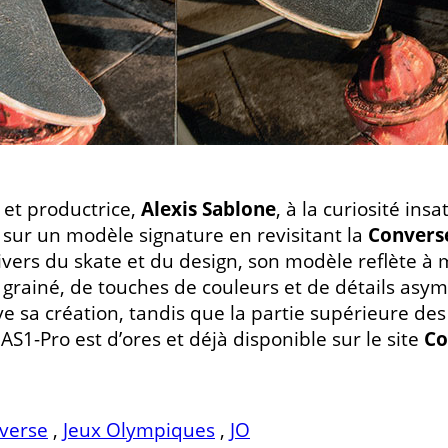
e et productrice,
Alexis Sablone
, à la curiosité insa
hé sur un modèle signature en revisitant la
Converse
univers du skate et du design, son modèle reflète à 
r grainé, de touches de couleurs et de détails asym
e sa création, tandis que la partie supérieure des
AS1-Pro est d’ores et déjà disponible sur le site
Co
verse
,
Jeux Olympiques
,
JO