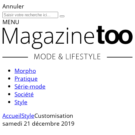
Annuler
MENU
Morpho
Pratique
Série-mode
Société
Style
Accueil
Style
Customisation
samedi 21 décembre 2019