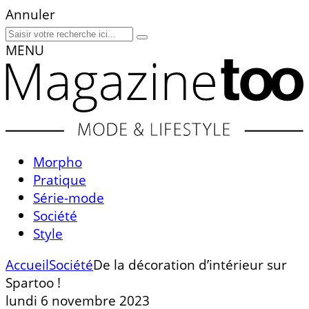
Annuler
MENU
Morpho
Pratique
Série-mode
Société
Style
Accueil
Société
De la décoration d’intérieur sur
Spartoo !
lundi 6 novembre 2023