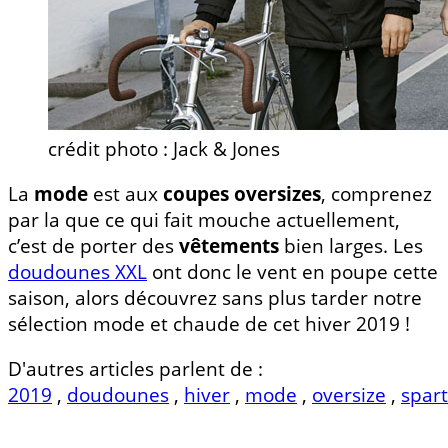
crédit photo : Jack & Jones
La
mode
est aux
coupes oversizes
, comprenez
par la que ce qui fait mouche actuellement,
c’est de porter des
vêtements
bien larges. Les
doudounes XXL
ont donc le vent en poupe cette
saison, alors découvrez sans plus tarder notre
sélection mode et chaude de cet hiver 2019 !
D'autres articles parlent de :
2019
,
doudounes
,
hiver
,
mode
,
oversize
,
spar