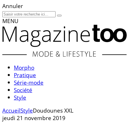
Annuler
MENU
Morpho
Pratique
Série-mode
Société
Style
Accueil
Style
Doudounes XXL
jeudi 21 novembre 2019