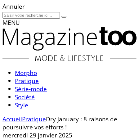
Annuler
MENU
Morpho
Pratique
Série-mode
Société
Style
Accueil
Pratique
Dry January : 8 raisons de
poursuivre vos efforts !
mercredi 29 janvier 2025