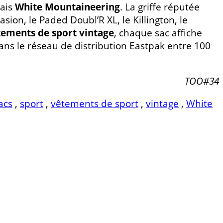
nais
White Mountaineering
. La griffe réputée
casion, le Paded Doubl’R XL, le Killington, le
tements de sport vintage
, chaque sac affiche
ans le réseau de distribution Eastpak entre 100
TOO#34
acs
,
sport
,
vêtements de sport
,
vintage
,
White