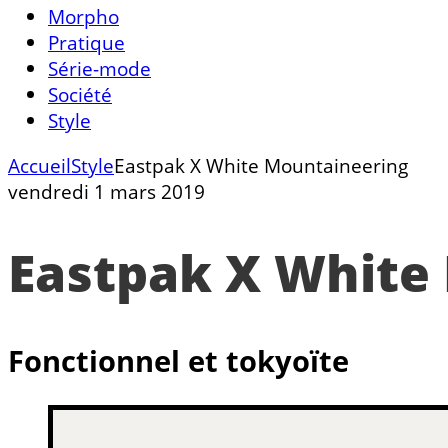
Morpho
Pratique
Série-mode
Société
Style
Accueil
Style
Eastpak X White Mountaineering
vendredi 1 mars 2019
Eastpak X White
Fonctionnel et tokyoïte