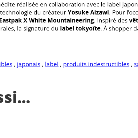
édite réalisée en collaboration avec le label japo
a technologie du créateur
Yosuke Aizawl
. Pour l’oc
Eastpak X White Mountaineering
. Inspiré des
vê
rales, la signature du
label tokyoïte
. À shopper d
ibles
,
japonais
,
label
,
produits indestructibles
,
s
i...