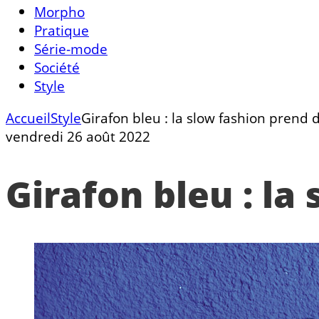
Morpho
Pratique
Série-mode
Société
Style
Accueil
Style
Girafon bleu : la slow fashion prend 
vendredi 26 août 2022
Girafon bleu : la