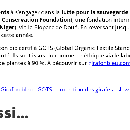
nts
à s’engager dans la
lutte pour la sauvegarde 
e Conservation Foundation
), une fondation inter
 Niger
), via le Bioparc de Doué. En reversant jusq
 cette année.
on bio certifié GOTS (Global Organic Textile Stand
nté. Ils sont issus du commerce éthique via le lab
 de plantes à 90 %. À découvrir sur
girafonbleu.co
,
Girafon bleu
,
GOTS
,
protection des girafes
,
slow
i...