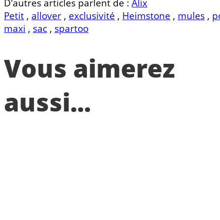
D'autres articles parlent de :
Alix
Petit
,
allover
,
exclusivité
,
Heimstone
,
mules
,
p
maxi
,
sac
,
spartoo
Vous aimerez
aussi...