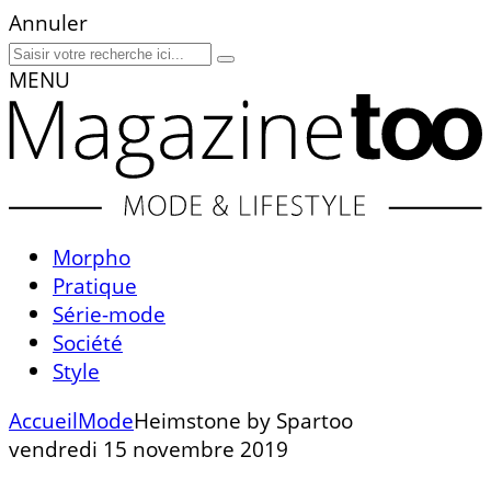
Annuler
MENU
Morpho
Pratique
Série-mode
Société
Style
Accueil
Mode
Heimstone by Spartoo
vendredi 15 novembre 2019