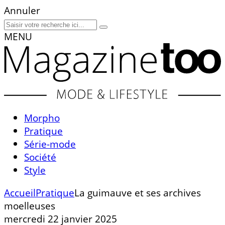
Annuler
MENU
Morpho
Pratique
Série-mode
Société
Style
Accueil
Pratique
La guimauve et ses archives
moelleuses
mercredi 22 janvier 2025