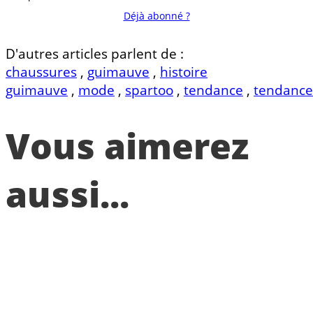
Déjà abonné ?
D'autres articles parlent de :
chaussures
,
guimauve
,
histoire
guimauve
,
mode
,
spartoo
,
tendance
,
tendance
Vous aimerez
aussi...