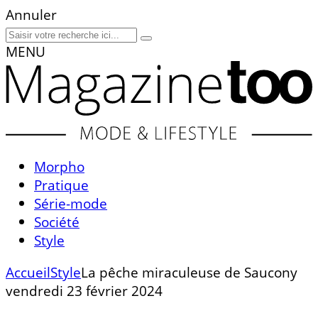
Annuler
MENU
Morpho
Pratique
Série-mode
Société
Style
Accueil
Style
La pêche miraculeuse de Saucony
vendredi 23 février 2024