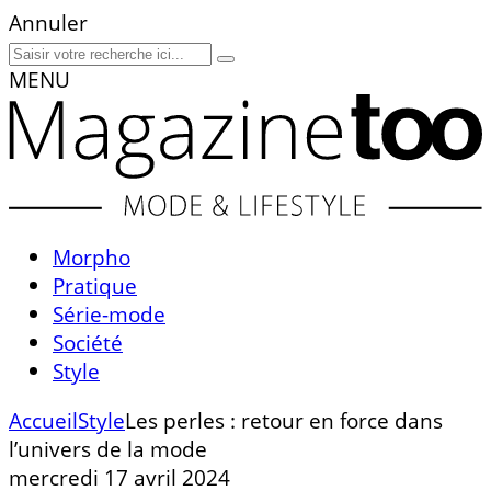
Annuler
MENU
Morpho
Pratique
Série-mode
Société
Style
Accueil
Style
Les perles : retour en force dans
l’univers de la mode
mercredi 17 avril 2024