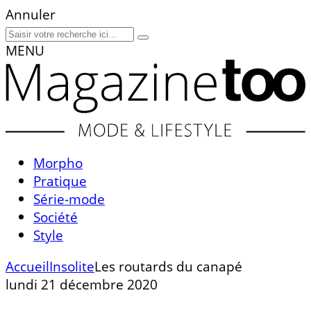
Annuler
MENU
Morpho
Pratique
Série-mode
Société
Style
Accueil
Insolite
Les routards du canapé
lundi 21 décembre 2020