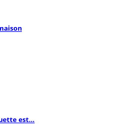
 maison
guette est…