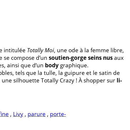
e intitulée
Totally Moi
, une ode à la femme libre,
lle se compose d’un
soutien-gorge seins nus
aux
es, ainsi que d’un
body
graphique.
les, tels que la tulle, la guipure et le satin de
 une silhouette Totally Crazy ! À shopper sur
li-
fine
,
Livy
,
parure
,
porte-