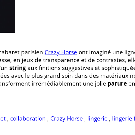
cabaret parisien
Crazy Horse
ont imaginé une lign
sse, en jeux de transparence et de contrastes, e
d’un
string
aux finitions suggestives et sophistiqué
isées avec le plus grand soin dans des matériaux nob
 transforment irrémédiablement une jolie
parure
en
et
,
collaboration
,
Crazy Horse
,
lingerie
,
lingerie 