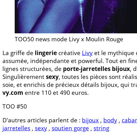
TOO50 news mode Livy x Moulin Rouge
La griffe de
lingerie
créative
Livy
et le mythique 
assumée, indépendante et powerful. Tout en fine
lignes structurées, de
porte-jarretelles bijoux
, 
Singulièrement
sexy
, toutes les pièces sont réal
soie, et enrichis de précieux détails bijoux, qui
vy.com
entre 110 et 490 euros.
TOO #50
D'autres articles parlent de :
bijoux
,
body
,
cabar
jarretelles
,
sexy
,
soutien gorge
,
string