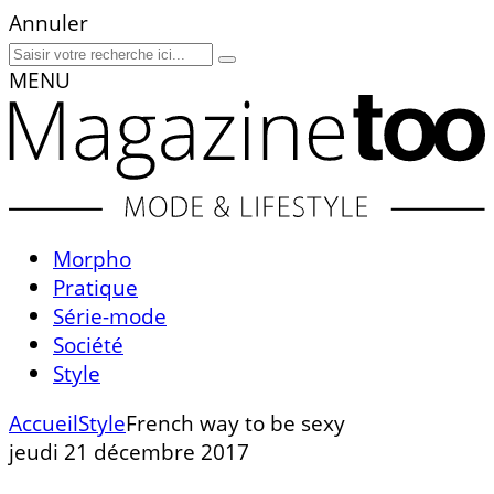
Annuler
MENU
Morpho
Pratique
Série-mode
Société
Style
Accueil
Style
French way to be sexy
jeudi 21 décembre 2017