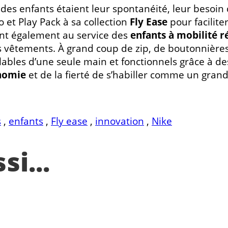
 des enfants étaient leur spontanéité, leur besoin
 et Play Pack à sa collection
Fly Ease
pour facilite
nt également au service des
enfants à mobilité r
les vêtements. À grand coup de zip, de boutonnière
lables d’une seule main et fonctionnels grâce à 
nomie
et de la fierté de s’habiller comme un grand
s
,
enfants
,
Fly ease
,
innovation
,
Nike
i...