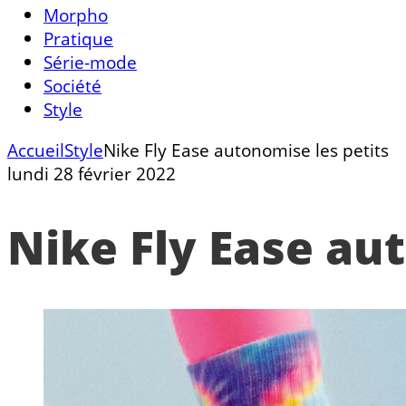
Morpho
Pratique
Série-mode
Société
Style
Accueil
Style
Nike Fly Ease autonomise les petits
lundi 28 février 2022
Nike Fly Ease au