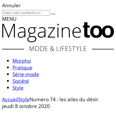
Annuler
MENU
Morpho
Pratique
Série-mode
Société
Style
Accueil
Style
Numero 74 : les ailes du désir
jeudi 8 octobre 2020