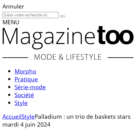
Annuler
MENU
Morpho
Pratique
Série-mode
Société
Style
Accueil
Style
Palladium : un trio de baskets stars
mardi 4 juin 2024