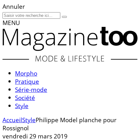
Annuler
MENU
Morpho
Pratique
Série-mode
Société
Style
Accueil
Style
Philippe Model planche pour
Rossignol
vendredi 29 mars 2019