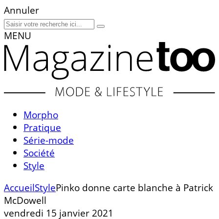
Annuler
MENU
Morpho
Pratique
Série-mode
Société
Style
Accueil
Style
Pinko donne carte blanche à Patrick
McDowell
vendredi 15 janvier 2021