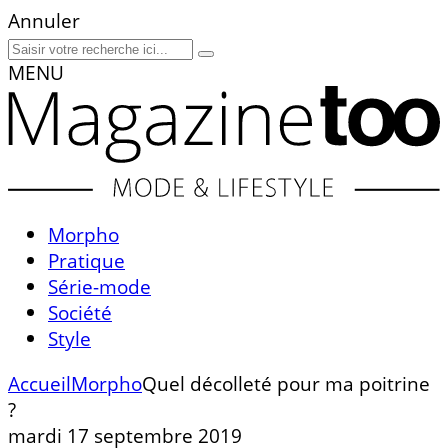
Annuler
MENU
Morpho
Pratique
Série-mode
Société
Style
Accueil
Morpho
Quel décolleté pour ma poitrine
?
mardi 17 septembre 2019