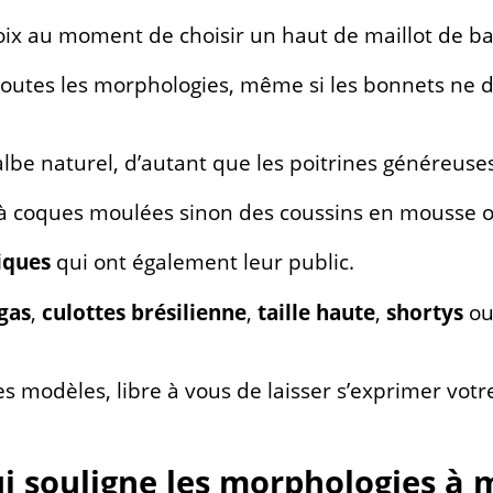
oix au moment de choisir un haut de maillot de bai
 à toutes les morphologies, même si les bonnets ne
albe naturel, d’autant que les poitrines généreuse
 à coques moulées sinon des coussins en mousse ou
iques
qui ont également leur public.
gas
,
culottes brésilienne
,
taille haute
,
shortys
ou
es modèles, libre à vous de laisser s’exprimer votr
qui souligne les morphologies à 