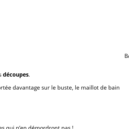
B
s
découpes
.
tée davantage sur le buste, le maillot de bain
es qui n’en démordront pas !