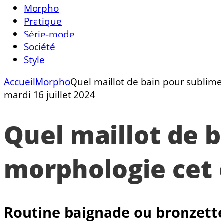
Morpho
Pratique
Série-mode
Société
Style
Accueil
Morpho
Quel maillot de bain pour sublime
mardi 16 juillet 2024
Quel maillot de 
morphologie cet 
Routine baignade ou bronzette 