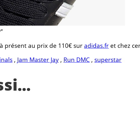
”
s à présent au prix de 110€ sur
adidas.fr
et chez ce
inals
,
Jam Master Jay
,
Run DMC
,
superstar
i...