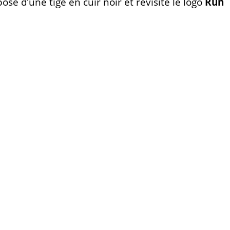
pose d’une tige en cuir noir et revisite le logo
Run