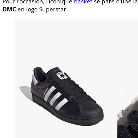
Pour l’occasion, l’iconique
basket
se pare d’une la
DMC
en logo Superstar.