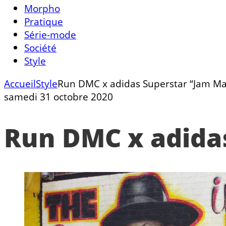
Morpho
Pratique
Série-mode
Société
Style
Accueil
Style
Run DMC x adidas Superstar “Jam Mas
samedi 31 octobre 2020
Run DMC x adidas