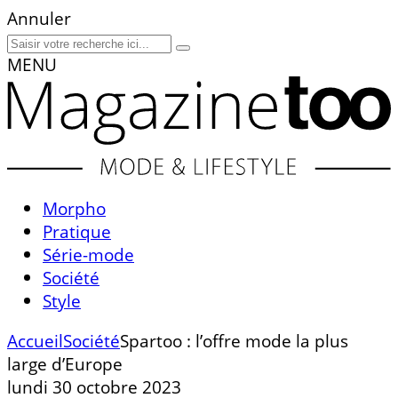
Annuler
MENU
Morpho
Pratique
Série-mode
Société
Style
Accueil
Société
Spartoo : l’offre mode la plus
large d’Europe
lundi 30 octobre 2023