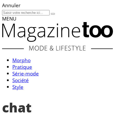
Annuler
MENU
Morpho
Pratique
Série-mode
Société
Style
chat