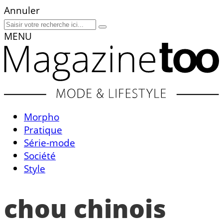
Annuler
MENU
Morpho
Pratique
Série-mode
Société
Style
chou chinois