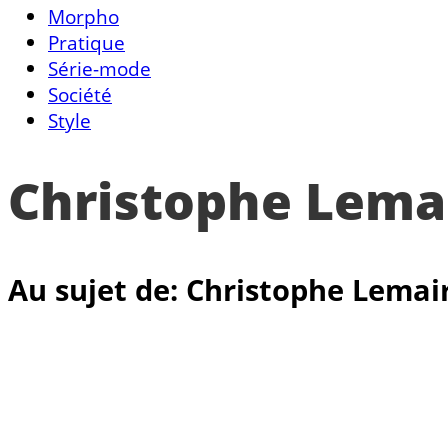
Morpho
Pratique
Série-mode
Société
Style
Christophe Lema
Au sujet de: Christophe Lemai