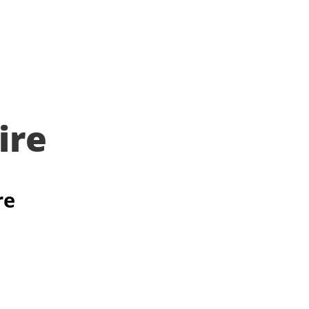
ire
re