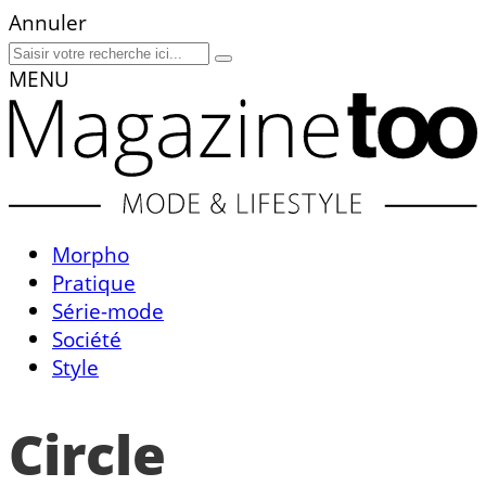
Annuler
MENU
Morpho
Pratique
Série-mode
Société
Style
Circle