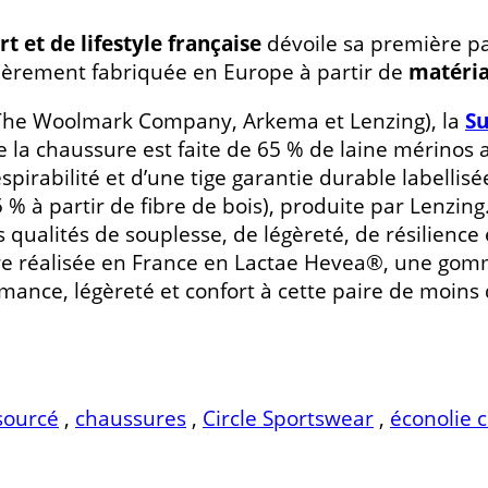
 et de lifestyle française
dévoile sa première p
tièrement fabriquée en Europe à partir de
matéria
(The Woolmark Company, Arkema et Lenzing), la
Su
de la chaussure est faite de 65 % de laine mérinos
espirabilité et d’une tige garantie durable labell
 % à partir de fibre de bois), produite par Lenzing
s qualités de souplesse, de légèreté, de résilienc
e réalisée en France en Lactae Hevea®, une gomm
rmance, légèreté et confort à cette paire de moins
sourcé
,
chaussures
,
Circle Sportswear
,
éconolie c