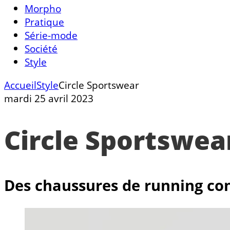
Morpho
Pratique
Série-mode
Société
Style
Accueil
Style
Circle Sportswear
mardi 25 avril 2023
Circle Sportswea
Des chaussures de running co