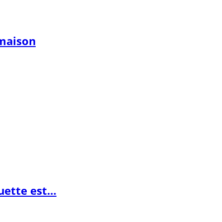
 maison
guette est…