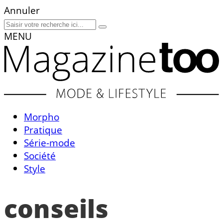
Annuler
MENU
Morpho
Pratique
Série-mode
Société
Style
conseils