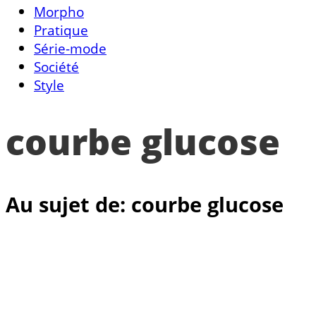
Morpho
Pratique
Série-mode
Société
Style
courbe glucose
Au sujet de: courbe glucose