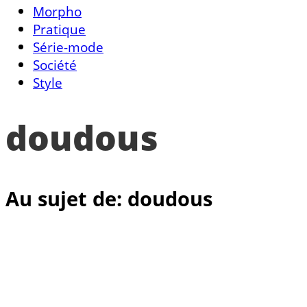
Morpho
Pratique
Série-mode
Société
Style
doudous
Au sujet de: doudous