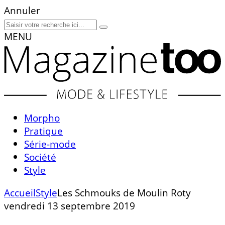
Annuler
MENU
Morpho
Pratique
Série-mode
Société
Style
Accueil
Style
Les Schmouks de Moulin Roty
vendredi 13 septembre 2019