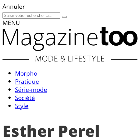
Annuler
MENU
Morpho
Pratique
Série-mode
Société
Style
Esther Perel