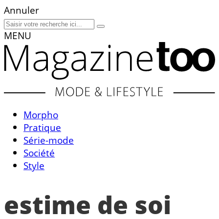
Annuler
MENU
Morpho
Pratique
Série-mode
Société
Style
estime de soi