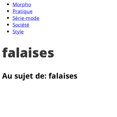
Morpho
Pratique
Série-mode
Société
Style
falaises
Au sujet de: falaises