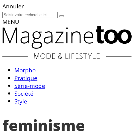
Annuler
MENU
Morpho
Pratique
Série-mode
Société
Style
feminisme