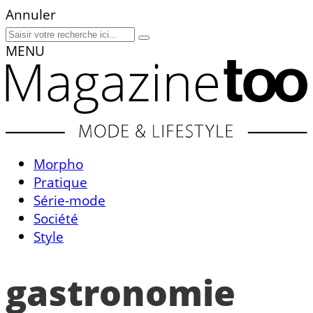
Annuler
MENU
Morpho
Pratique
Série-mode
Société
Style
gastronomie