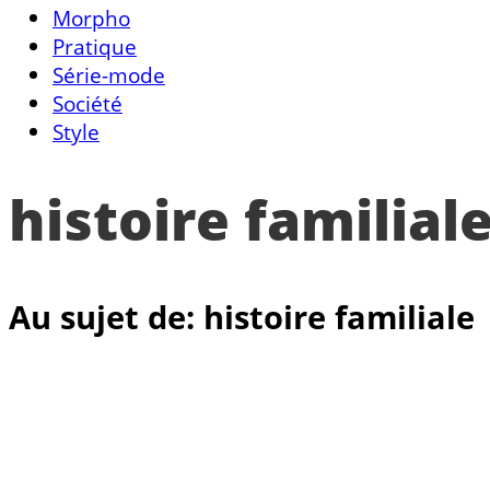
Morpho
Pratique
Série-mode
Société
Style
histoire familial
Au sujet de: histoire familiale