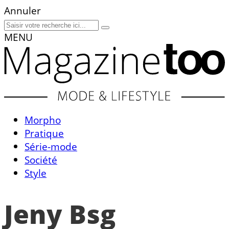
Annuler
MENU
Morpho
Pratique
Série-mode
Société
Style
Jeny Bsg