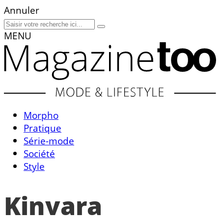
Annuler
MENU
Morpho
Pratique
Série-mode
Société
Style
Kinvara