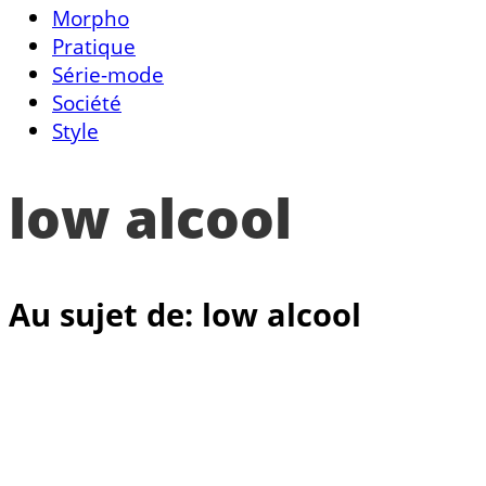
Morpho
Pratique
Série-mode
Société
Style
low alcool
Au sujet de: low alcool