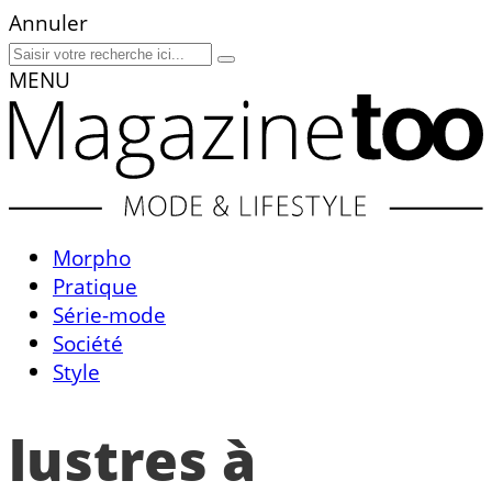
Annuler
MENU
Morpho
Pratique
Série-mode
Société
Style
lustres à