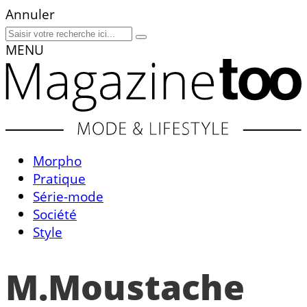
Annuler
MENU
Morpho
Pratique
Série-mode
Société
Style
M.Moustache