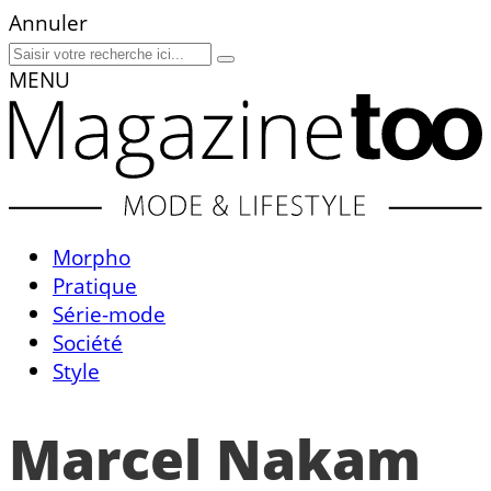
Annuler
MENU
Morpho
Pratique
Série-mode
Société
Style
Marcel Nakam