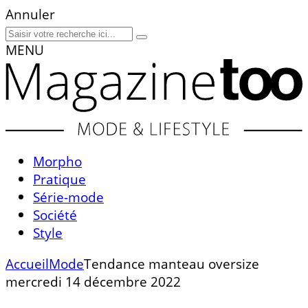
Annuler
MENU
Morpho
Pratique
Série-mode
Société
Style
Accueil
Mode
Tendance manteau oversize
mercredi 14 décembre 2022